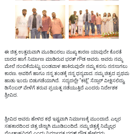
ಈ ಚಿತ್ರ ಉತ್ತಮವಾಗಿ ಮೂಡಿಬರಲು ಮುಖ್ಯ ಕಾರಣ ಯಾವುದೇ ಕೊರತೆ
ಬಾರದ ಹಾಗೆ ನಿರ್ಮಾಣ ಮಾಡಿರುವ ಭರತ್ ಗೌಡ‌ ಅವರು. ಅವರು ನಮ್ಮ‌
ಮೇಲೆ ನಂಬಿಕೆಯಿಟ್ಟು ಬಂಡವಾಳ ಹಾಕಿರುವುದೇ ನಮ್ಮ ಕನಸು ನನಸಾಗಲು
ಕಾರಣ. ಅವರಿಗೆ ಹಾಗೂ ನನ್ನ‌ ತಂಡಕ್ಕೆ ನನ್ನ ಧನ್ಯವಾದ. ನಮ್ಮ ಚಿತ್ರದ ಪ್ರಥಮ
ಹಾಡು ಇಂದು ಬಿಡುಗಡೆಯಾಗಿದೆ. ಸದ್ಯದಲ್ಲೇ "ಕಟ್ಲೆ" ಸೆನ್ಸಾರ್ ವೀಕ್ಷಿಸಲಿದ್ದು,
ಡಿಸೆಂಬರ್ ವೇಳೆಗೆ ತರುವ ಪ್ರಯತ್ನ ನಡೆಯುತ್ತಿದೆ ಎಂದರು ನಿರ್ದೇಶಕ
ಶ್ರೀವಿದ.
ಶ್ರೀವಿದ ಅವರು ಹೇಳಿದ ಕಥೆ ಇಷ್ಟವಾಗಿ ನಿರ್ಮಾಣಕ್ಕೆ ಮುಂದಾದೆ. ಎಲ್ಲರ
ಸಹಕಾರದಿಂದ ಚಿತ್ರ ಚೆನ್ನಾಗಿ ಮೂಡಿಬಂದಿದೆ. ನಮ್ಮ ಚಿತ್ರಕ್ಕೆ ನಿಮ್ಮೆಲ್ಲರ
ಪ್ರೋತ್ಸಾಹವಿರಲಿ ಎಂದು ನಿರ್ಮಾಪಕ ಭರತ್ ಗೌಡ ಹೇಳಿದರು‌.