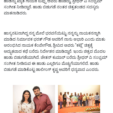
ಹಾಡನ್ನು ಖ್ಯಾತ ಗಾಯಕ ಟಿಪ್ಪು ಅವರು ಹಾಡಿದ್ದು, ಶ್ರೀಧರ್ ವಿ ಸಂಭ್ರಮ್
ಸಂಗೀತ ನೀಡಿದ್ದಾರೆ. ಹಾಡು ಬಿಡುಗಡೆ ನಂತರ ಚಿತ್ರತಂಡದ ಸದಸ್ಯರು
ಮಾತನಾಡಿದರು.
ಹಾಸ್ಯನಟನಾಗಿದ್ದ ನನ್ನ ಮೇಲೆ ಭರವಸೆಯಿಟ್ಟು ನನ್ನನ್ನು ನಾಯಕನನ್ನಾಗಿ
ಮಾಡಿದ ನಿರ್ಮಾಪಕ ಭರತ್ ಗೌಡ ಅವರಿಗೆ ನಾನು ಆಭಾರಿ ಎಂದು ಮಾತು
ಆರಂಭಿಸಿದ ನಾಯಕ ಕೆಂಪೇಗೌಡ, ಶ್ರೀವಿದ ಅವರು "ಕಟ್ಲೆ" ಚಿತ್ರಕ್ಕೆ
ಅದ್ಭುತವಾದ ಕಥೆ ಬರೆದು ನಿರ್ದೇಶನ ಮಾಡಿದ್ದಾರೆ. ಇಂದು ಚಿತ್ರದ ಮೊದಲ
ಹಾಡು ಬಿಡುಗಡೆಯಾಗಿದೆ. ಚೇತನ್ ಕುಮಾರ್ ಬರೆದು ಶ್ರೀಧರ್ ವಿ ಸಂಭ್ರಮ್
ಸಂಗೀತ ನೀಡಿರುವ ಈ ಹಾಡು ಎಲ್ಲರಿಗೂ ಮೆಚ್ಚುಗೆಯಾಗಲಿದೆ. ಹಾಡು
ಬಿಡುಗಡೆ ಮಾಡಿಕೊಟ್ಟ ಡಾರ್ಲಿಂಗ್ ಕೃಷ್ಣ ಅವರಿಗೆ ಧನ್ಯವಾದ ಎಂದರು.