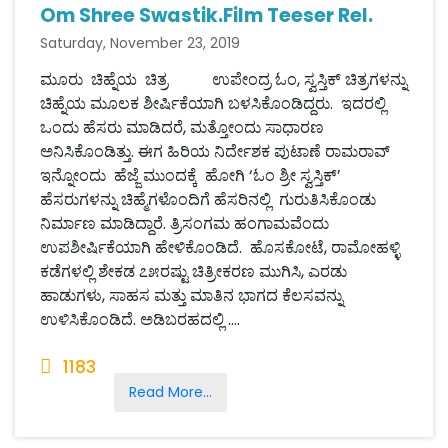
Om Shree Swastik.Film Teeser Rel.
Saturday, November 23, 2019
ಮೂರು ಚಿಹ್ನೆಯ ಚಿತ್ರ ಉಪೇಂದ್ರ ಓಂ, ಸ್ವಸ್ತಿಕ್ ಚಿತ್ರಗಳನ್ನು
ಚಿಹ್ನೆಯ ಮೂಲಕ ಶೀರ್ಷಿಕೆಯಾಗಿ ಬಳಸಿಕೊಂಡಿದ್ದರು. ಇದರಲ್ಲಿ
ಒಂದು ಹೆಸರು ಮಾಡಿದರೆ, ಮತ್ತೋಂದು ಸಾಧಾರಣ
ಅನಿಸಿಕೊಂಡಿತ್ತು. ಈಗ ಹಿರಿಯ ನಿರ್ದೇಶಕ ಪುಟಾಣೆ ರಾಮರಾವ್
ಇನ್ನೋಂದು ಹೆಜ್ಜೆ ಮುಂದಕ್ಕೆ ಹೋಗಿ ‘ಓಂ ಶ್ರೀ ಸ್ವಸ್ತಿಕ್’
ಹೆಸರುಗಳನ್ನು ಚಿಹ್ಮೆಗಳೊಂದಿಗೆ ಹೆಸರಿನಲ್ಲಿ ಗುರುತಿಸಿಕೊಂಡು
ನಿರ್ಮಾಣ ಮಾಡಿದ್ದಾರೆ. ತ್ರಿಸಂಗಮ ಹಂಗಾಮವೆಂದು
ಉಪಶೀರ್ಷಿಕೆಯಾಗಿ ಹೇಳಿಕೊಂಡಿದೆ. ಹೊಸಕೋಟೆ, ರಾಮೋಹಳ್ಳಿ
ಕಡೆಗಳಲ್ಲಿ ಶೇಕಡ ೭೫ರಷ್ಟು ಚಿತ್ರೀಕರಣ ಮುಗಿಸಿ, ಎರಡು
ಹಾಡುಗಳು, ಸಾಹಸ ಮತ್ತು ಮಾತಿನ ಭಾಗದ ಕೆಲಸವನ್ನು
ಉಳಿಸಿಕೊಂಡಿದೆ. ಅಡಿಬರಹದಲ್ಲಿ ....
1183
Read More...