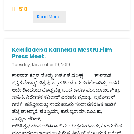
518
Read More...
Kaalidaasa Kannada Mestru.Film
Press Meet.
Tuesday, November 19, 2019
ಕಾಳಿದಾಸ ಕನ್ನಡ ಮೇಷ್ಟ್ರು ಬಿಡುಗಡೆ ಮೋಕ್ಷ ‘ಕಾಳಿದಾಸ
ಕನ್ನಡ ಮೇಷ್ಟ್ರು’ ಚಿತ್ರವು ಕನ್ನಡ ದಿನದಂದು ಬರಬೇಕಾಗಿತ್ತು. ಆದರೆ
ಅದೇ ದಿನದಂದು ದೊಡ್ಡ ಚಿತ್ರ ಬಂದ ಕಾರಣ ಮುಂದೂಡಲಾಗಿತ್ತು.
ಸಾಹಿತಿ, ನಿರ್ದೇಶಕ ಕವಿರಾಜ್ ಎರಡನೇ ಪ್ರಯತ್ನ. ಪ್ರಮೋಷನ್
ಗೀತೆಗೆ ಹತ್ತೋಂಬತ್ತು ನಾಯಕಿಯರು ಸಂಭಾವನೆರಹಿತ ಹಾಡಿಗೆ
ಹೆಜ್ಜೆ ಹಾಕಿದ್ದಾರೆ. ಹರಿಪ್ರಿಯಾ, ಕಾರುಣ್ಯರಾಮ್, ರೂಪಿಕಾ,
ಮಾನ್ವಿತಾಹರೀಶ್,
ಅದಿತಿಪ್ರಭುದೇವ.ಅದಿತಿರಾವ್,ಸಂಯುಕ್ತಹೂರನಾಡು,ಸೋನುಗೌಡ
ಮುಂತಾದವರು ಇರುವುದು ವಿಶೇಷ. ಶೀರ್ಷಿಕೆ ಹೇಳುವಂತೆ ಜಗ್ಗೇಶ್