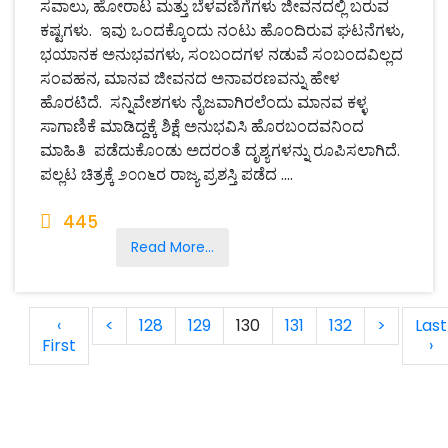
ಸವಾಲು, ಹೋರಾಟ ಮತ್ತು ಬೆಳವಣಿಗೆಗಳು ಜೀವನದಲ್ಲಿ ಬರುವ
ಕಷ್ಟಗಳು. ಇವು ಒಂದಕ್ಕೊಂದು ನಂಟು ಹೊಂದಿರುವ ಘಟನೆಗಳು,
ಭಯಾನಕ ಅನುಭವಗಳು, ಸಂಬಂದಗಳ ನಡುವೆ ಸಂಬಂದವಿಲ್ಲದ
ಸಂವಹನ, ಮಾನವ ಜೀವನದ ಅನಾವರಣವನ್ನು ಹೇಳ
ಹೊರಟಿದೆ. ಸನ್ನಿವೇಶಗಳು ನೈಜವಾಗಿರಲೆಂದು ಮಾನವ ಕಳ್ಳ
ಸಾಗಾಣಿಕೆ ಮಾಡಿದ್ದಕ್ಕೆ ಶಿಕ್ಷೆ ಅನುಭವಿಸಿ ಹೊರಬಂದವನಿಂದ
ಮಾಹಿತಿ ಪಡೆದುಕೊಂಡು ಅದರಂತೆ ದೃಶ್ಯಗಳನ್ನು ರೂಪಿಸಲಾಗಿದೆ.
ಪಲ್ಲಟ ಚಿತ್ರಕ್ಕೆ ೨೦೧೬ರ ರಾಜ್ಯ ಪ್ರಶಸ್ತಿ ಪಡೆದ ....
445
Read More...
‹
<
128
129
130
131
132
>
Last
First
›