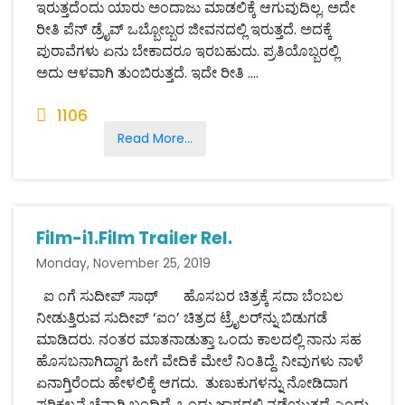
ಇರುತ್ತದೆಂದು ಯಾರು ಅಂದಾಜು ಮಾಡಲಿಕ್ಕೆ ಆಗುವುದಿಲ್ಲ. ಅದೇ
ರೀತಿ ಪೆನ್ ಡ್ರೈವ್ ಒಬ್ಬೋಬ್ಬರ ಜೀವನದಲ್ಲಿ ಇರುತ್ತದೆ. ಅದಕ್ಕೆ
ಪುರಾವೆಗಳು ಏನು ಬೇಕಾದರೂ ಇರಬಹುದು. ಪ್ರತಿಯೊಬ್ಬರಲ್ಲಿ
ಅದು ಆಳವಾಗಿ ತುಂಬಿರುತ್ತದೆ. ಇದೇ ರೀತಿ ....
1106
Read More...
Film-i1.Film Trailer Rel.
Monday, November 25, 2019
ಐ ೧ಗೆ ಸುದೀಪ್ ಸಾಥ್ ಹೊಸಬರ ಚಿತ್ರಕ್ಕೆ ಸದಾ ಬೆಂಬಲ
ನೀಡುತ್ತಿರುವ ಸುದೀಪ್ ‘ಐ೧’ ಚಿತ್ರದ ಟ್ರೈಲರ್‌ನ್ನು ಬಿಡುಗಡೆ
ಮಾಡಿದರು. ನಂತರ ಮಾತನಾಡುತ್ತಾ ಒಂದು ಕಾಲದಲ್ಲಿ ನಾನು ಸಹ
ಹೊಸಬನಾಗಿದ್ದಾಗ ಹೀಗೆ ವೇದಿಕೆ ಮೇಲೆ ನಿಂತಿದ್ದೆ. ನೀವುಗಳು ನಾಳೆ
ಏನಾಗ್ತಿರೆಂದು ಹೇಳಲಿಕ್ಕೆ ಆಗದು. ತುಣುಕುಗಳನ್ನು ನೋಡಿದಾಗ
ಪರಿಕಲ್ಪನೆ ಚೆನ್ನಾಗಿ ಬಂದಿದೆ. ಒಂದು ಜಾಗದಲ್ಲಿ ನಡೆಯುತ್ತದೆ ಎಂದು