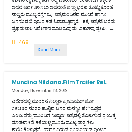
ಕಪ್‌ಗಳನ್ನು ಎಲ್ಲಾ ಕಡೆಗಳಲ್ಲಿ ವಿತರಿಸಲಾಗಿದೆ. ಹೆಸರಿಗೆ ತಕ್ಕಂತೆ
ಅದರ ಅರ್ಥ ತಿಳಿಸಲು ಅದರಂತೆ ವಸ್ತ್ರಾಭರಣ ತೊಟ್ಟುಕೊಂಡ
ನಾಲ್ವರು ಮುಖ್ಯ ರಸ್ತೆಗಳು, ಚಿತ್ರಮಂದಿರದ ಮುಂದೆ ಹಾಗೂ
ಜನಸಂದಣಿ ಇರುವ ಕಡೆ ಓಡಾಡುತ್ತಿದ್ದಾರೆ. ಕತೆ, ಚಿತ್ರಕತೆ ಬರೆದು
ಪ್ರಥಮಬಾರಿ ನಿರ್ದೇಶನ ಮಾಡಿರುವುದು ವಿಕಾಸ್‌ಪುಷ್ಪಗಿರಿ. ....
468
Read More...
Mundina Nildana.Film Trailer Rel.
Monday, November 18, 2019
ವಿದೇಶದಲ್ಲಿ ಮುಂದಿನ ನಿಲ್ದಾಣ ಪ್ರೀಮಿಯರ್ ಷೋ
೧೯೮೪ರ ನಂತರ ಹುಟ್ಟಿದ ಜನರ ಮನಸ್ಥಿತಿ ಹೇಗಿರುತ್ತದೆ
ಎಂಬುದನ್ನು ‘ಮುಂದಿನ ನಿಲ್ದಾಣ’ ಚಿತ್ರದಲ್ಲಿ ತೋರಿಸುವ ಪ್ರಯತ್ನ
ಮಾಡಲಾಗಿದೆ. ಕತೆಯಲ್ಲಿ ಮೂರು ಮುಖ್ಯ ಪಾತ್ರಗಳು
ಕಾಣಿಸಿಕೊಳ್ಳುತ್ತವೆ. ಪಾರ್ಥ ಎನ್ನುವ ಇಂಜಿನಿಯರ್ ಇಂದಿನ