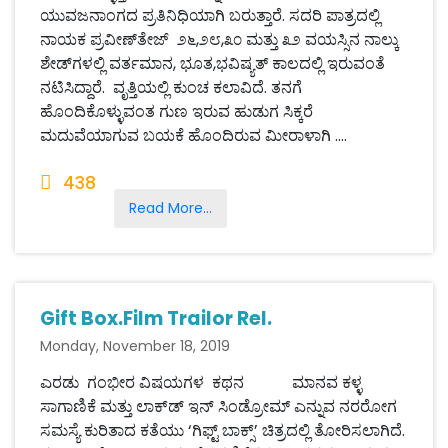
ಯುವಜನಾಂಗದ ಪ್ರತಿನಿಧಿಯಾಗಿ ಬರುತ್ತಾರೆ. ಸದರಿ ಪಾತ್ರದಲ್ಲಿ
ನಾಯಕ ಪ್ರವೀಣ್‌ತೇಜ್ ೨೬,೨೮,೩೦ ಮತ್ತು ೩೨ ವಯಸ್ಸಿನ ನಾಲ್ಕು
ಶೇಡ್‌ಗಳಲ್ಲಿ ವರ್ತಮಾನ, ಭೂತ,ಭವಿಷ್ಯತ್ ಕಾಲದಲ್ಲಿ ಇರುವಂತೆ
ನಟಿಸಿದ್ದಾರೆ. ವೃತ್ತಿಯಲ್ಲಿ ಕುಂಚ ಕಲಾವಿದೆ. ತನಗೆ
ಹೊಂದಿಕೊಳ್ಳುವಂತ ಗುಣ ಇರುವ ಹುಡುಗ ಸಿಕ್ಕರೆ
ಮದುವೆಯಾಗುವ ಬಯಕೆ ಹೊಂದಿರುವ ಮೀರಾಳಾಗಿ ....
438
Read More...
Gift Box.Film Trailor Rel.
Monday, November 18, 2019
ಎರಡು ಗಂಭೀರ ವಿಷಯಗಳ ಕಥನ ಮಾನವ ಕಳ್ಳ
ಸಾಗಾಣಿಕೆ ಮತ್ತು ಲಾಕ್‌ಡ್ ಇನ್ ಸಿಂಡ್ರೋಮ್ ಎನ್ನುವ ನರರೋಗ
ಸಮಸ್ಯೆ ಕುರಿತಾದ ಕತೆಯು ‘ಗಿಫ್ಟ್ ಬಾಕ್ಸ್’ ಚಿತ್ರದಲ್ಲಿ ತೋರಿಸಲಾಗಿದೆ.