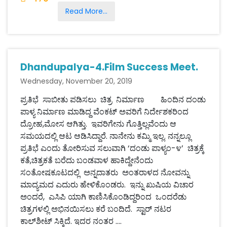
Read More...
Dhandupalya-4.Film Success Meet.
Wednesday, November 20, 2019
ಪ್ರತಿಭೆ ಸಾಬೀತು ಪಡಿಸಲು ಚಿತ್ರ ನಿರ್ಮಾಣ ಹಿಂದಿನ ದಂಡು
ಪಾಳ್ಯ ನಿರ್ಮಾಣ ಮಾಡಿದ್ದ ವೆಂಕಟ್ ಅವರಿಗೆ ನಿರ್ದೇಶಕರಿಂದ
ದ್ರೋಹ,ಮೋಸ ಆಗಿತ್ತು. ಇವರಿಗೇನು ಗೊತ್ತಿಲ್ಲವೆಂದು ಆ
ಸಮಯದಲ್ಲಿ ಆಟ ಆಡಿಸಿದ್ದಾರೆ. ನಾನೇನು ಕಮ್ಮಿ ಇಲ್ಲ. ನನ್ನಲ್ಲೂ
ಪ್ರತಿಭೆ ಎಂದು ತೋರಿಸುವ ಸಲುವಾಗಿ ‘ದಂಡು ಪಾಳ್ಯಂ-೪’ ಚಿತ್ರಕ್ಕೆ
ಕತೆ,ಚಿತ್ರಕತೆ ಬರೆದು ಬಂಡವಾಳ ಹಾಕಿದ್ದೇನೆಂದು
ಸಂತೋಷಕೂಟದಲ್ಲಿ ಅನ್ನದಾತರು ಅಂತರಾಳದ ನೋವನ್ನು
ಮಾದ್ಯಮದ ಎದುರು ಹೇಳಿಕೊಂಡರು. ಇನ್ನು ಖುಷಿಯ ವಿಚಾರ
ಅಂದರೆ, ಎಸಿಪಿ ಯಾಗಿ ಕಾಣಿಸಿಕೊಂಡಿದ್ದರಿಂದ ಒಂದರೆಡು
ಚಿತ್ರಗಳಲ್ಲಿ ಅಭಿನಯಿಸಲು ಕರೆ ಬಂದಿದೆ. ಸ್ಟಾರ್ ನಟರ
ಕಾಲ್‌ಶೀಟ್ ಸಿಕ್ಕಿದೆ. ಇದರ ನಂತರ ....