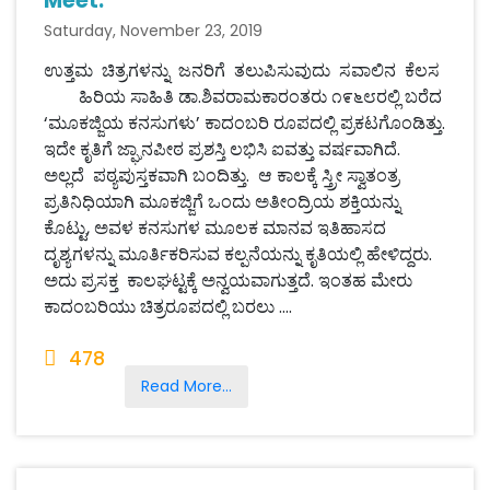
Meet.
Saturday, November 23, 2019
ಉತ್ತಮ ಚಿತ್ರಗಳನ್ನು ಜನರಿಗೆ ತಲುಪಿಸುವುದು ಸವಾಲಿನ ಕೆಲಸ
ಹಿರಿಯ ಸಾಹಿತಿ ಡಾ.ಶಿವರಾಮಕಾರಂತರು ೧೯೬೮ರಲ್ಲಿ ಬರೆದ
‘ಮೂಕಜ್ಜಿಯ ಕನಸುಗಳು’ ಕಾದಂಬರಿ ರೂಪದಲ್ಲಿ ಪ್ರಕಟಗೊಂಡಿತ್ತು.
ಇದೇ ಕೃತಿಗೆ ಜ್ಘಾನಪೀಠ ಪ್ರಶಸ್ತಿ ಲಭಿಸಿ ಐವತ್ತು ವರ್ಷವಾಗಿದೆ.
ಅಲ್ಲದೆ ಪಠ್ಯಪುಸ್ತಕವಾಗಿ ಬಂದಿತ್ತು. ಆ ಕಾಲಕ್ಕೆ ಸ್ತ್ರೀ ಸ್ವಾತಂತ್ರ
ಪ್ರತಿನಿಧಿಯಾಗಿ ಮೂಕಜ್ಜಿಗೆ ಒಂದು ಅತೀಂದ್ರಿಯ ಶಕ್ತಿಯನ್ನು
ಕೊಟ್ಟು, ಅವಳ ಕನಸುಗಳ ಮೂಲಕ ಮಾನವ ಇತಿಹಾಸದ
ದೃಶ್ಯಗಳನ್ನು ಮೂರ್ತಿಕರಿಸುವ ಕಲ್ಪನೆಯನ್ನು ಕೃತಿಯಲ್ಲಿ ಹೇಳಿದ್ದರು.
ಅದು ಪ್ರಸಕ್ತ ಕಾಲಘಟ್ಟಕ್ಕೆ ಅನ್ವಯವಾಗುತ್ತದೆ. ಇಂತಹ ಮೇರು
ಕಾದಂಬರಿಯು ಚಿತ್ರರೂಪದಲ್ಲಿ ಬರಲು ....
478
Read More...