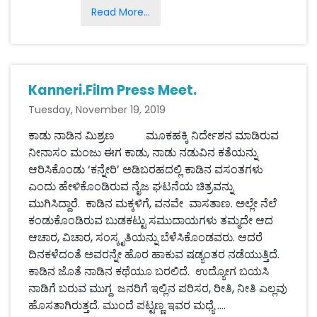
Read More...
Kanneri.Film Press Meet.
Tuesday, November 19, 2019
ಕಾಡು ನಾಡಿನ ಮಿಶ್ರಣ ಮೂಕಹಕ್ಕಿ ನಿರ್ದೇಶನ ಮಾಡಿರುವ
ನೀನಾಸಂ ಮಂಜು ಈಗ ಕಾಡು, ನಾಡು ನಡುವಿನ ಕತೆಯನ್ನು
ಆರಿಸಿಕೊಂಡು ‘ಕನ್ನೇರಿ’ ಅಡಿಬರಹದಲ್ಲಿ ಕಾಡಿನ ವಸಂತಗಳು
ಎಂದು ಹೇಳಿಕೊಂಡಿರುವ ನೈಜ ಘಟನೆಯ ಚಿತ್ರವನ್ನು
ಮುಗಿಸಿದ್ದಾರೆ. ಕಾಡಿನ ಮಕ್ಕಳಿಗೆ, ವನವೇ ವಾಸತಾಣ. ಅಲ್ಲೇ ನೆಲೆ
ಕಂಡುಕೊಂಡಿರುವ ಬುಡಕಟ್ಟು ಸಮುದಾಯಗಳು ತಮ್ಮದೇ ಆದ
ಆಚಾರ, ವಿಚಾರ, ಸಂಸ್ಕೃತಿಯನ್ನು ಬೆಳೆಸಿಕೊಂಡವರು. ಆದರೆ
ದಿನಕಳೆದಂತೆ ಅವರನ್ನೇ ಹೊರ ಹಾಕುವ ಷಡ್ಯಂತರ ನಡೆಯುತ್ತಿದೆ.
ಕಾಡಿನ ಜೊತೆ ನಾಡಿನ ಕಥೆಯೂ ಬರಲಿದೆ. ಉದ್ಯೋಗ ಬಯಸಿ
ನಾಡಿಗೆ ಬರುವ ಮುಗ್ದ ಜನರಿಗೆ ಇಲ್ಲಿನ ಪರಿಸರ, ರೀತಿ, ನೀತಿ ಎಲ್ಲವು
ಹೊಸತಾಗಿರುತ್ತದೆ. ಮುಂದೆ ಪಟ್ಟಣ್ಣ ಇವರ ಮಧ್ಯೆ ....