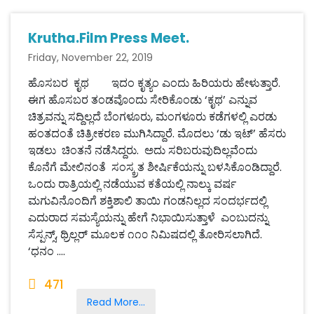
Krutha.Film Press Meet.
Friday, November 22, 2019
ಹೊಸಬರ ಕೃಥ ಇದಂ ಕೃತ್ಯಂ ಎಂದು ಹಿರಿಯರು ಹೇಳುತ್ತಾರೆ.
ಈಗ ಹೊಸಬರ ತಂಡವೊಂದು ಸೇರಿಕೊಂಡು ‘ಕೃಥ’ ಎನ್ನುವ
ಚಿತ್ರವನ್ನು ಸದ್ದಿಲ್ಲದೆ ಬೆಂಗಳೂರು, ಮಂಗಳೂರು ಕಡೆಗಳಲ್ಲಿ ಎರಡು
ಹಂತದಂತೆ ಚಿತ್ರೀಕರಣ ಮುಗಿಸಿದ್ದಾರೆ. ಮೊದಲು ‘ಡು ಇಟ್’ ಹೆಸರು
ಇಡಲು ಚಿಂತನೆ ನಡೆಸಿದ್ದರು. ಅದು ಸರಿಬರುವುದಿಲ್ಲವೆಂದು
ಕೊನೆಗೆ ಮೇಲಿನಂತೆ ಸಂಸ್ಕ್ರತ ಶೀರ್ಷಿಕೆಯನ್ನು ಬಳಸಿಕೊಂಡಿದ್ದಾರೆ.
ಒಂದು ರಾತ್ರಿಯಲ್ಲಿ ನಡೆಯುವ ಕತೆಯಲ್ಲಿ ನಾಲ್ಕು ವರ್ಷ
ಮಗುವಿನೊಂದಿಗೆ ಶಕ್ತಿಶಾಲಿ ತಾಯಿ ಗಂಡನಿಲ್ಲದ ಸಂದರ್ಭದಲ್ಲಿ
ಎದುರಾದ ಸಮಸ್ಯೆಯನ್ನು ಹೇಗೆ ನಿಭಾಯಿಸುತ್ತಾಳೆ ಎಂಬುದನ್ನು
ಸೆಸ್ಪನ್ಸ್, ಥ್ರಿಲ್ಲರ್ ಮೂಲಕ ೧೧೦ ನಿಮಿಷದಲ್ಲಿ ತೋರಿಸಲಾಗಿದೆ.
‘ಧನಂ ....
471
Read More...