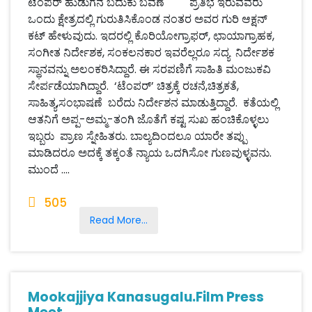
ಟೆಂಪರ್ ಹುಡುಗನ ಬದುಕು ಬವಣೆ ಪ್ರತಿಭೆ ಇರುವವರು
ಒಂದು ಕ್ಷೇತ್ರದಲ್ಲಿ ಗುರುತಿಸಿಕೊಂಡ ನಂತರ ಅವರ ಗುರಿ ಆಕ್ಷನ್
ಕಟ್ ಹೇಳುವುದು. ಇದರಲ್ಲಿ ಕೊರಿಯೋಗ್ರಾಫರ್, ಛಾಯಾಗ್ರಾಹಕ,
ಸಂಗೀತ ನಿರ್ದೇಶಕ, ಸಂಕಲನಕಾರ ಇವರೆಲ್ಲರೂ ಸದ್ಯ ನಿರ್ದೇಶಕ
ಸ್ಥಾನವನ್ನು ಅಲಂಕರಿಸಿದ್ದಾರೆ. ಈ ಸರಪಣಿಗೆ ಸಾಹಿತಿ ಮಂಜುಕವಿ
ಸೇರ್ಪಡೆಯಾಗಿದ್ದಾರೆ. ‘ಟೆಂಪರ್’ ಚಿತ್ರಕ್ಕೆ ರಚನೆ,ಚಿತ್ರಕತೆ,
ಸಾಹಿತ್ಯ,ಸಂಭಾಷಣೆ ಬರೆದು ನಿರ್ದೇಶನ ಮಾಡುತ್ತಿದ್ದಾರೆ. ಕತೆಯಲ್ಲಿ
ಆತನಿಗೆ ಅಪ್ಪ-ಅಮ್ಮ-ತಂಗಿ ಜೊತೆಗೆ ಕಷ್ಟ ಸುಖ ಹಂಚಿಕೊಳ್ಳಲು
ಇಬ್ಬರು ಪ್ರಾಣ ಸ್ನೇಹಿತರು. ಬಾಲ್ಯದಿಂದಲೂ ಯಾರೇ ತಪ್ಪು
ಮಾಡಿದರೂ ಅದಕ್ಕೆ ತಕ್ಕಂತೆ ನ್ಯಾಯ ಒದಗಿಸೋ ಗುಣವುಳ್ಳವನು.
ಮುಂದೆ ....
505
Read More...
Mookajjiya Kanasugalu.Film Press