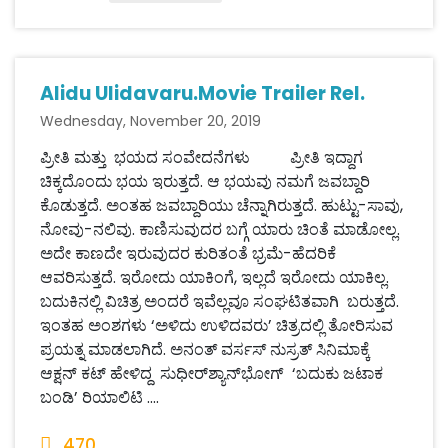
Alidu Ulidavaru.Movie Trailer Rel.
Wednesday, November 20, 2019
ಪ್ರೀತಿ ಮತ್ತು ಭಯದ ಸಂವೇದನೆಗಳು ಪ್ರೀತಿ ಇದ್ದಾಗ
ಚಿಕ್ಕದೊಂದು ಭಯ ಇರುತ್ತದೆ. ಆ ಭಯವು ನಮಗೆ ಜವಬ್ದಾರಿ
ಕೊಡುತ್ತದೆ. ಅಂತಹ ಜವಬ್ದಾರಿಯು ಚೆನ್ನಾಗಿರುತ್ತದೆ. ಹುಟ್ಟು-ಸಾವು,
ನೋವು-ನಲಿವು. ಕಾಣಿಸುವುದರ ಬಗ್ಗೆ ಯಾರು ಚಿಂತೆ ಮಾಡೋಲ್ಲ.
ಅದೇ ಕಾಣದೇ ಇರುವುದರ ಕುರಿತಂತೆ ಭ್ರಮೆ-ಹೆದರಿಕೆ
ಆವರಿಸುತ್ತದೆ. ಇರೋದು ಯಾಕಿಂಗೆ, ಇಲ್ಲದೆ ಇರೋದು ಯಾಕಿಲ್ಲ.
ಬದುಕಿನಲ್ಲಿ ವಿಚಿತ್ರ ಅಂದರೆ ಇವೆಲ್ಲವೂ ಸಂಘಟಿತವಾಗಿ ಬರುತ್ತದೆ.
ಇಂತಹ ಅಂಶಗಳು ‘ಅಳಿದು ಉಳಿದವರು’ ಚಿತ್ರದಲ್ಲಿ ತೋರಿಸುವ
ಪ್ರಯತ್ನ ಮಾಡಲಾಗಿದೆ. ಅನಂತ್ ವರ್ಸಸ್ ನುಸ್ರತ್ ಸಿನಿಮಾಕ್ಕೆ
ಆಕ್ಷನ್ ಕಟ್ ಹೇಳಿದ್ದ ಸುಧೀರ್‌ಶ್ಯಾನ್‌ಭೋಗ್ ‘ಬದುಕು ಜಟಾಕ
ಬಂಡಿ’ ರಿಯಾಲಿಟಿ ....
470