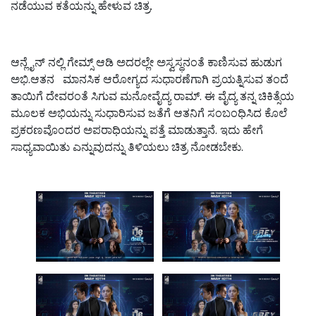
ನಡೆಯುವ ಕತೆಯನ್ನು ಹೇಳುವ ಚಿತ್ರ.
ಆನ್ಲೈನ್ ನಲ್ಲಿ ಗೇಮ್ಸ್ ಆಡಿ ಅದರಲ್ಲೇ ಅಸ್ವಸ್ಥನಂತೆ ಕಾಣಿಸುವ ಹುಡುಗ
ಅಭಿ.‌ಆತನ ಮಾನಸಿಕ ಆರೋಗ್ಯದ ಸುಧಾರಣೆಗಾಗಿ ಪ್ರಯತ್ನಿಸುವ ತಂದೆ
ತಾಯಿಗೆ ದೇವರಂತೆ ಸಿಗುವ ಮನೋವೈದ್ಯ ರಾಮ್. ಈ ವೈದ್ಯ ತನ್ನ ಚಿಕಿತ್ಸೆಯ
ಮೂಲಕ‌ ಅಭಿಯನ್ನು ಸುಧಾರಿಸುವ ಜತೆಗೆ ಆತನಿಗೆ ಸಂಬಂಧಿಸಿದ ಕೊಲೆ
ಪ್ರಕರಣವೊಂದರ ಅಪರಾಧಿಯನ್ನು ಪತ್ತೆ ಮಾಡುತ್ತಾನೆ. ಇದು ಹೇಗೆ
ಸಾಧ್ಯವಾಯಿತು ಎನ್ನುವುದನ್ನು ತಿಳಿಯಲು ಚಿತ್ರ ನೋಡಬೇಕು.