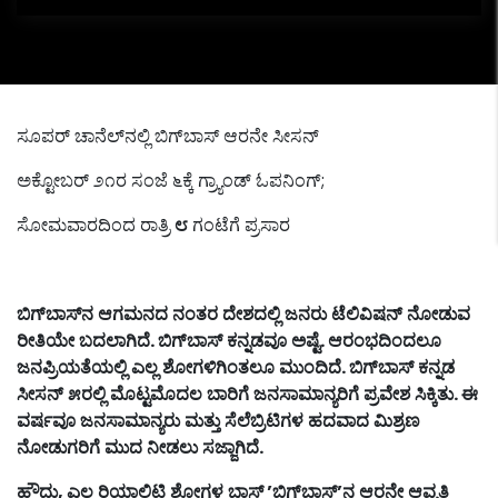
ಸೂಪರ್ ಚಾನೆಲ್‌ನಲ್ಲಿ ಬಿಗ್‌ಬಾಸ್ ಆರನೇ ಸೀಸನ್
ಅಕ್ಟೋಬರ್ ೨೧ರ ಸಂಜೆ ೬ಕ್ಕೆ ಗ್ರ್ಯಾಂಡ್ ಓಪನಿಂಗ್;
ಸೋಮವಾರದಿಂದ ರಾತ್ರಿ
೮
ಗಂಟೆಗೆ ಪ್ರಸಾರ
ಬಿಗ್
ಬಾಸ್
ನ
ಆಗಮನದ
ನಂತರ
ದೇಶದಲ್ಲಿ
ಜನರು
ಟೆಲಿವಿಷನ್
ನೋಡುವ
ರೀತಿಯೇ
ಬದಲಾಗಿದೆ
.
ಬಿಗ್
ಬಾಸ್
ಕನ್ನಡವೂ
ಅಷ್ಟೆ
.
ಆರಂಭದಿಂದಲೂ
ಜನಪ್ರಿಯತೆಯಲ್ಲಿ
ಎಲ್ಲ
ಶೋಗಳಿಗಿಂತಲೂ
ಮುಂದಿದೆ
.
ಬಿಗ್
ಬಾಸ್
ಕನ್ನಡ
ಸೀಸನ್
೫ರಲ್ಲಿ
ಮೊಟ್ಟಮೊದಲ
ಬಾರಿಗೆ
ಜನಸಾಮಾನ್ಯರಿಗೆ
ಪ್ರವೇಶ
ಸಿಕ್ಕಿತು
.
ಈ
ವರ್ಷವೂ
ಜನಸಾಮಾನ್ಯರು
ಮತ್ತು
ಸೆಲೆಬ್ರಿಟಿಗಳ
ಹದವಾದ
ಮಿಶ್ರಣ
ನೋಡುಗರಿಗೆ
ಮುದ
ನೀಡಲು
ಸಜ್ಜಾಗಿದೆ
.
ಹೌದು
,
ಎಲ್ಲ
ರಿಯಾಲಿಟಿ
ಶೋಗಳ
ಬಾಸ್
’
ಬಿಗ್
ಬಾಸ್
’
ನ
ಆರನೇ
ಆವೃತ್ತಿ