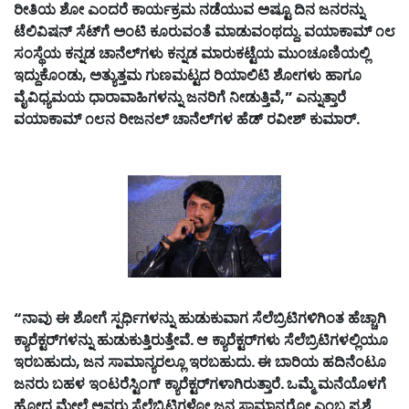
ರೀತಿಯ
ಶೋ
ಎಂದರೆ
ಕಾರ್ಯಕ್ರಮ
ನಡೆಯುವ
ಅಷ್ಟೂ
ದಿನ
ಜನರನ್ನು
ಟೆಲಿವಿಷನ್
ಸೆಟ್
ಗೆ
ಅಂಟಿ
ಕೂರುವಂತೆ
ಮಾಡುವಂಥದ್ದು
.
ವಯಾಕಾಮ್
೧೮
ಸಂಸ್ಥೆಯ
ಕನ್ನಡ
ಚಾನೆಲ್
ಗಳು
ಕನ್ನಡ
ಮಾರುಕಟ್ಟೆಯ
ಮುಂಚೂಣಿಯಲ್ಲಿ
ಇದ್ದುಕೊಂಡು
,
ಅತ್ಯುತ್ತಮ
ಗುಣಮಟ್ಟದ
ರಿಯಾಲಿಟಿ
ಶೋಗಳು
ಹಾಗೂ
ವೈವಿಧ್ಯಮಯ
ಧಾರಾವಾಹಿಗಳನ್ನು
ಜನರಿಗೆ
ನೀಡುತ್ತಿವೆ
,”
ಎನ್ನುತ್ತಾರೆ
ವಯಾಕಾಮ್
೧೮ನ
ರೀಜನಲ್
ಚಾನೆಲ್
ಗಳ
ಹೆಡ್
ರವೀಶ್
ಕುಮಾರ್
.
“
ನಾವು
ಈ
ಶೋಗೆ
ಸ್ಪರ್ಧಿಗಳನ್ನು
ಹುಡುಕುವಾಗ
ಸೆಲೆಬ್ರಿಟಿಗಳಿಗಿಂತ
ಹೆಚ್ಚಾಗಿ
ಕ್ಯಾರೆಕ್ಟರ್
ಗಳನ್ನು
ಹುಡುಕುತ್ತಿರುತ್ತೇವೆ
.
ಆ
ಕ್ಯಾರೆಕ್ಟರ್
ಗಳು
ಸೆಲೆಬ್ರಿಟಿಗಳಲ್ಲಿಯೂ
ಇರಬಹುದು
,
ಜನ
ಸಾಮಾನ್ಯರಲ್ಲೂ
ಇರಬಹುದು
.
ಈ
ಬಾರಿಯ
ಹದಿನೆಂಟೂ
ಜನರು
ಬಹಳ
ಇಂಟರೆಸ್ಟಿಂಗ್
ಕ್ಯಾರೆಕ್ಟರ್
ಗಳಾಗಿರುತ್ತಾರೆ
.
ಒಮ್ಮೆ
ಮನೆಯೊಳಗೆ
ಹೋದ
ಮೇಲೆ
ಅವರು
ಸೆಲೆಬ್ರಿಟಿಗಳೋ
ಜನ
ಸಾಮಾನ್ಯರೋ
ಎಂಬ
ಪ್ರಶ್ನೆ