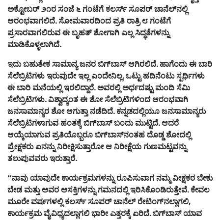
ಅಕ್ಟೋಬರ್
೨೧ರ
ಸಂಜೆ
೬
ಗಂಟೆಗೆ
ಕಲರ್ಸ್
ಸೂಪರ್
ಚಾನೆಲ್
ನಲ್ಲಿ
ಆರಂಭವಾಗಲಿದೆ
.
ಸೋಮವಾರದಿಂದ
ಪ್ರತಿ
ರಾತ್ರಿ
೮
ಗಂಟೆಗೆ
ಪ್ರಸಾರವಾಗಲಿರುವ
ಈ
ಬೃಹತ್
ಶೋಗಾಗಿ
ಎಲ್ಲ
ಸಿದ್ಧತೆಗಳನ್ನು
ಮಾಡಿಕೊಳ್ಳಲಾಗಿದೆ
.
ಇದು
ಬಹುತೇಕ
ಸಾಮಾನ್ಯ
ಜನರ
ಬಿಗ್
ಬಾಸ್
ಆಗಿರಲಿದೆ
.
ಹಾಗೆಂದು
ಈ
ಬಾರಿ
ಸೆಲೆಬ್ರಿಟಿಗಳು
ಇರುವುದೇ
ಇಲ್ಲ
ಎಂದೇನಿಲ್ಲ
.
ಒಟ್ಟು
ಹದಿನೆಂಟು
ಸ್ಪರ್ಧಿಗಳು
ಈ
ಬಾರಿ
ಮನೆಯಲ್ಲಿ
ಇರಲಿದ್ದಾರೆ
.
ಅವರಲ್ಲಿ
ಅರ್ಧದಷ್ಟು
ಮಂದಿ
ಸೆಮಿ
ಸೆಲೆಬ್ರಿಟಿಗಳು
.
ವಿಶ್ವಾದ್ಯಂತ
ಈ
ಶೋ
ಸೆಲೆಬ್ರಿಟಿಗಳಿಂದ
ಆರಂಭವಾಗಿ
ಜನಸಾಮಾನ್ಯರ
ಶೋ
ಆಗುತ್ತಾ
ನಡೆದಿದೆ
.
ಕನ್ನಡದಲ್ಲಿಯೂ
ಜನಸಾಮಾನ್ಯರು
ಸೆಲೆಬ್ರಿಟಿಗಳಾಗುವ
ಹಂತಕ್ಕೆ
ಬಿಗ್
ಬಾಸ್
ಬಂದು
ಮುಟ್ಟಿದೆ
.
ಆದರೆ
ಆಯ್ಕೆಯಾಗುವ
ಪ್ರತಿಯೊಬ್ಬರೂ
ಬಿಗ್
ಬಾಸ್
ನಂತಹ
ದೊಡ್ಡ
ಶೋದಲ್ಲಿ
ಪ್ರೇಕ್ಷಕರು
ಏನನ್ನು
ನಿರೀಕ್ಷಿಸುತ್ತಾರೋ
ಆ
ನಿರೀಕ್ಷೆಯ
ಗುಣಮಟ್ಟವನ್ನು
ತಲುಪುವವರು
ಇರುತ್ತಾರೆ
.
“
ನಾವು
ಯಾವುದೇ
ಕಾರ್ಯಕ್ರಮಗಳನ್ನು
ರೂಪಿಸುವಾಗ
ನಮ್ಮ
ವೀಕ್ಷಕರ
ಬೇಕು
ಬೇಡ
ಮತ್ತು
ಅವರ
ಆಸಕ್ತಿಗಳನ್ನು
ಗಮನದಲ್ಲಿ
ಇರಿಸಿಕೊಂಡಿರುತ್ತೇವೆ
.
ಕೇವಲ
ಮೂರೇ
ವರ್ಷಗಳಲ್ಲಿ
ಕಲರ್ಸ್
ಸೂಪರ್
ಚಾನೆಲ್
ರೇಟಿಂಗ್
ನಲ್ಲಾಗಲಿ
,
ಕಾರ್ಯಕ್ರಮ
ವೈವಿಧ್ಯದಲ್ಲಾಗಲಿ
ಭಾರೀ
ಎತ್ತರಕ್ಕೆ
ಏರಿದೆ
.
ಬಿಗ್
ಬಾಸ್
ಯಾವ