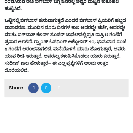
ರಂಜಿಸಿರುವ
ರೀತಿ
ಬಿಗ್
ಬಾಸ್
ಬಗ್ಗೆ
ಜನರಲ್ಲಿ
ಅಷ್ಟರ
ಮಟ್ಟಿನ
ಕುತೂಹಲ
ಹುಟ್ಟಿಸಿದೆ
.
ಒಟ್ಟಿನಲ್ಲಿ
ಬಿಗ್
ಬಾಸ್
ಶುರುವಾಗುತ್ತದೆ
ಎಂದರೆ
ಬಿಗ್
ಬಾಸ್
ಪ್ರಿಯರಿಗೆ
ಹಬ್ಬದ
ವಾತಾವರಣ
.
ಮುಂದಿನ
ನೂರು
ದಿನಗಳ
ಕಾಲ
ಅದರದ್ದೇ
ಚರ್ಚೆ
,
ಅದರದ್ದೇ
ಮಾತು
.
ಬಿಗ್
ಬಾಸ್
ಕಲರ್ಸ್
ಸೂಪರ್
ಚಾನೆಲ್
ನಲ್ಲಿ
ಪ್ರತಿ
ರಾತ್ರಿ
೮
ಗಂಟೆಗೆ
ಪ್ರಸಾರ
ಆಗಲಿದೆ
.
ಗ್ರ್ಯಾಂಡ್
ಓಪನಿಂಗ್
ಅಕ್ಟೋಬರ್
೨೧
,
ಭಾನುವಾರ
ಸಂಜೆ
೬
ಗಂಟೆಗೆ
ಆರಂಭವಾಗಲಿದೆ
.
ಮನೆಯೊಳಗೆ
ಯಾರು
ಹೋಗುತ್ತಾರೆ
,
ಅವರು
ಯಾವ
ರೀತಿ
ಇರುತ್ತಾರೆ
,
ಅವರನ್ನು
ಕಳುಹಿಸಿಕೊಡಲು
ಯಾರು
ಬರುತ್ತಾರೆ
,
ಸುದೀಪ್
ಏನು
ಹೇಳುತ್ತಾರೆ
–
ಈ
ಎಲ್ಲ
ಪ್ರಶ್ನೆಗಳಿಗೆ
ಅಂದು
ಉತ್ತರ
ದೊರೆಯಲಿದೆ
.
Share