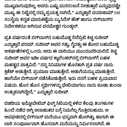
ಮುಖ್ಯವಾಗುವುದಿಲ್ಲ
.
ಅವರು
ಎಷ್ಟು
ಮನರಂಜನೆ
ನೀಡುತ್ತಾರೆ
ಎನ್ನುವುದಷ್ಟೇ
ಮುಖ್ಯ
.
ಈ
ನಿಟ್ಟಿನಲ್ಲಿ
ನಮ್ಮ
ಪ್ರಯತ್ನ
ಸಾಗಿದೆ
,”
ಎನ್ನುತ್ತಾರೆ
ವಯಾಕಾಮ್
೧೮
ಸಂಸ್ಥೆಯ
ಕನ್ನಡ
ಮಾರುಕಟ್ಟೆಯ
ಬ್ಯುಸಿನೆಸ್
ಹೆಡ್
ಹಾಗೂ
ಬಿಗ್
ಬಾಸ್
ನ
ನಿರ್ದೇಶಕರೂ
ಆಗಿರುವ
ಪರಮೇಶ್ವರ
ಗುಂಡ್ಕಲ್
.
ಪ್ರತಿ
ವರ್ಷದಂತೆ
ಬಿಗ್
ಬಾಸ್
ನ
ಬಹುದೊಡ್ಡ
ಸೆಲೆಬ್ರಿಟಿ
ಕಿಚ್ಚ
ಸುದೀಪ್
ಎನ್ನುತ್ತಾರೆ
ಪರಮ್
.
ಸುದೀಪ್
ಅವರ
ಗತ್ತು
,
ಗೈರತ್ತು
ಈ
ಶೋನ
ಬಹುದೊಡ್ಡ
ಆಕರ್ಷಣೆಗಳಲ್ಲಿ
ಒಂದು
.
ಅದು
ಈ
ಬಾರಿಯೂ
ಮುಂದುವರಿಯಲಿದೆ
.
ಕಿಚ್ಚ
ಸುದೀಪ್
ಅವರ
ಇಡೀ
ವರ್ಷದ
ಕ್ಯಾಲೆಂಡರ್
ನಲ್ಲಿ
ಬಿಗ್
ಬಾಸ್
ಗೆ
ಬಹಳ
ಮಹತ್ವದ
ಪಾತ್ರವಿದೆ
. “
ನನ್ನ
ಸಿನಿಮಾಗಳ
ಹೊರತಾಗಿ
ಪ್ರತಿ
ವರ್ಷ
ನಾನು
ಕ್ರಿಕೆಟ್
ಆಡುತ್ತೇನೆ
.
ಪ್ರಯಾಣ
ಮಾಡುತ್ತೇನೆ
.
ಅಡುಗೆಯನ್ನೂ
ಮಾಡುತ್ತೇನೆ
.
ಹಾಗೆಯೇ
ಬಿಗ್
ಬಾಸ್
ನಡೆಸಿಕೊಡುತ್ತೇನೆ
.
ಇದು
ನನಗೆ
ಬಹಳ
ಪ್ರಿಯವಾದ
ವಿಷಯ
.
ಹೊಸ
ಹೊಸ
ಸ್ಪರ್ಧಿಗಳನ್ನು
ಭೇಟಿಯಾಗಲು
ನಾನು
ಕೂಡಾ
ತುಂಬಾ
ಉತ್ಸುಕನಾಗಿದ್ದೇನೆ
,”
ಎನ್ನುತ್ತಾರೆ
ಸುದೀಪ್
.
ಬಿಡದಿಯ
ಇನ್ನೋವೇಟಿವ್
ಫಿಲ್ಮ್
ಸಿಟಿಯಲ್ಲಿ
ಕಳೆದ
ಕೆಲವು
ತಿಂಗಳುಗಳ
ಹಿಂದೆ
ನಡೆದ
ಅಗ್ನಿ
ಅನಾಹುತದ
ಬಗ್ಗೆ
ನಿಮಗೆಲ್ಲ
ಗೊತ್ತಿರಬಹುದು
.
ಆ
ಅವಘಡದಲ್ಲಿ
ಬಿಗ್
ಬಾಸ್
ಮನೆಯೂ
ಭಸ್ಮವಾಗಿ
ಹೋಗಿತ್ತು
.
ಹಾಗಾಗಿ
ಈ
ಬಾರಿ
ಸಂಪೂರ್ಣವಾಗಿ
ಹೊಸದಾಗಿ
ಮನೆಯನ್ನು
ನಿರ್ಮಿಸಲಾಗಿದೆ
.
ಈ