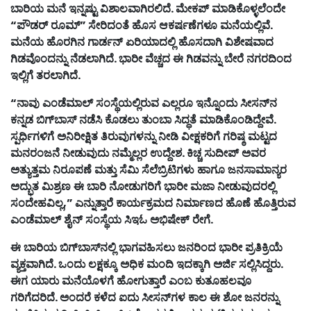
ಬಾರಿಯ
ಮನೆ
ಇನ್ನಷ್ಟು
ವಿಶಾಲವಾಗಿರಲಿದೆ
.
ಮೇಕಪ್
ಮಾಡಿಕೊಳ್ಳಲೆಂದೇ
“
ಪೌಡರ್
ರೂಮ್
”
ಸೇರಿದಂತೆ
ಹೊಸ
ಆಕರ್ಷಣೆಗಳೂ
ಮನೆಯಲ್ಲಿವೆ
.
ಮನೆಯ
ಹೊರಗಿನ
ಗಾರ್ಡನ್
ಏರಿಯಾದಲ್ಲಿ
ಹೊಸದಾಗಿ
ವಿಶೇಷವಾದ
ಗಿಡವೊಂದನ್ನು
ನೆಡಲಾಗಿದೆ
.
ಭಾರೀ
ವೆಚ್ಚದ
ಈ
ಗಿಡವನ್ನು
ಬೇರೆ
ನಗರದಿಂದ
ಇಲ್ಲಿಗೆ
ತರಲಾಗಿದೆ
.
“
ನಾವು
ಎಂಡೆಮಾಲ್
ಸಂಸ್ಥೆಯಲ್ಲಿರುವ
ಎಲ್ಲರೂ
ಇನ್ನೊಂದು
ಸೀಸನ್
ನ
ಕನ್ನಡ
ಬಿಗ್
ಬಾಸ್
ನಡೆಸಿ
ಕೊಡಲು
ತುಂಬಾ
ಸಿದ್ಧತೆ
ಮಾಡಿಕೊಂಡಿದ್ದೇವೆ
.
ಸ್ಪರ್ಧಿಗಳಿಗೆ
ಅನಿರೀಕ್ಷಿತ
ತಿರುವುಗಳನ್ನು
ನೀಡಿ
ವೀಕ್ಷಕರಿಗೆ
ಗರಿಷ್ಠ
ಮಟ್ಟದ
ಮನರಂಜನೆ
ನೀಡುವುದು
ನಮ್ಮೆಲ್ಲರ
ಉದ್ದೇಶ
.
ಕಿಚ್ಚ
ಸುದೀಪ್
ಅವರ
ಅತ್ಯುತ್ತಮ
ನಿರೂಪಣೆ
ಮತ್ತು
ಸೆಮಿ
ಸೆಲೆಬ್ರಿಟಿಗಳು
ಹಾಗೂ
ಜನಸಾಮಾನ್ಯರ
ಅದ್ಭುತ
ಮಿಶ್ರಣ
ಈ
ಬಾರಿ
ನೋಡುಗರಿಗೆ
ಭಾರೀ
ಮಜಾ
ನೀಡುವುದರಲ್ಲಿ
ಸಂದೇಹವಿಲ್ಲ
,”
ಎನ್ನುತ್ತಾರೆ
ಕಾರ್ಯಕ್ರಮದ
ನಿರ್ಮಾಣದ
ಹೊಣೆ
ಹೊತ್ತಿರುವ
ಎಂಡೆಮಾಲ್
ಶೈನ್
ಸಂಸ್ಥೆಯ
ಸಿಇಓ
ಅಭಿಷೇಕ್
ರೇಗೆ
.
ಈ
ಬಾರಿಯ
ಬಿಗ್
ಬಾಸ್
ನಲ್ಲಿ
ಭಾಗವಹಿಸಲು
ಜನರಿಂದ
ಭಾರೀ
ಪ್ರತಿಕ್ರಿಯೆ
ವ್ಯಕ್ತವಾಗಿದೆ
.
ಒಂದು
ಲಕ್ಷಕ್ಕೂ
ಅಧಿಕ
ಮಂದಿ
ಇದಕ್ಕಾಗಿ
ಅರ್ಜಿ
ಸಲ್ಲಿಸಿದ್ದರು
.
ಈಗ
ಯಾರು
ಮನೆಯೊಳಗೆ
ಹೋಗುತ್ತಾರೆ
ಎಂಬ
ಕುತೂಹಲವೂ
ಗರಿಗೆದರಿದೆ
.
ಅಂದರೆ
ಕಳೆದ
ಐದು
ಸೀಸನ್
ಗಳ
ಕಾಲ
ಈ
ಶೋ
ಜನರನ್ನು